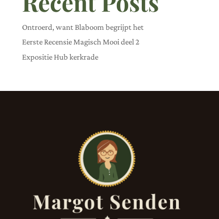
Recent Posts
Ontroerd, want Blaboom begrijpt het
Eerste Recensie Magisch Mooi deel 2
Expositie Hub kerkrade