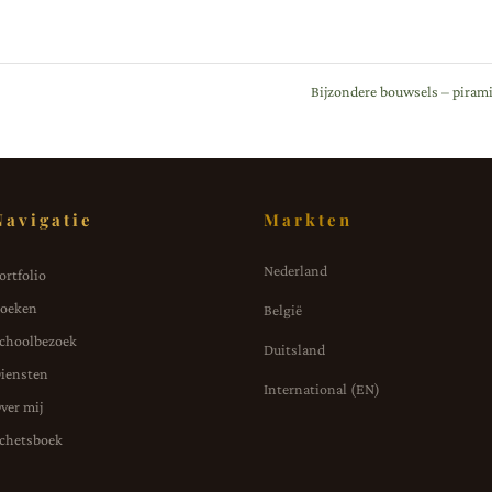
Bijzondere bouwsels – piram
Navigatie
Markten
Nederland
ortfolio
oeken
België
choolbezoek
Duitsland
iensten
International (EN)
ver mij
chetsboek