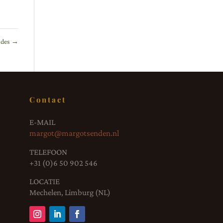
ides
→
Contact
E-MAIL
margot@margotsenden.nl
TELEFOON
+31 (0)6 50 902 546
LOCATIE
Mechelen, Limburg (NL)