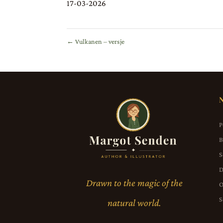
17-03-2026
←
Vulkanen – versje
P
B
S
D
Drawn to the magic of the
O
S
natural world.