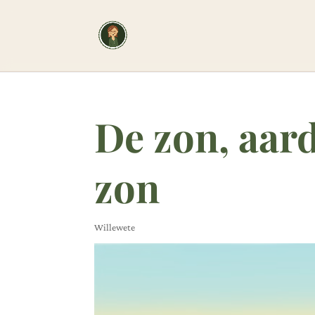
De zon, aar
zon
Willewete