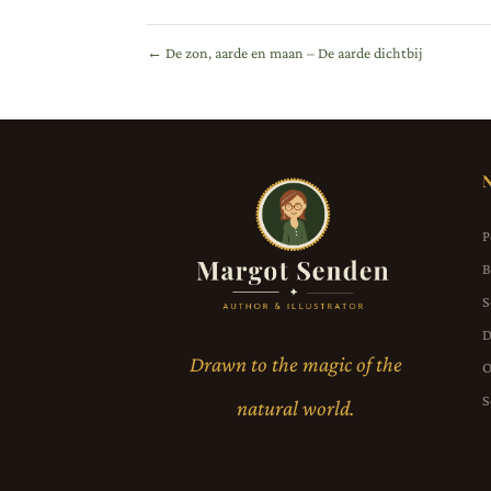
←
De zon, aarde en maan – De aarde dichtbij
P
B
S
D
Drawn to the magic of the
O
S
natural world.