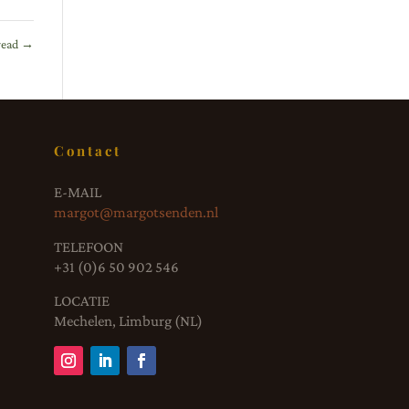
read
→
Contact
E-MAIL
margot@margotsenden.nl
TELEFOON
+31 (0)6 50 902 546
LOCATIE
Mechelen, Limburg (NL)