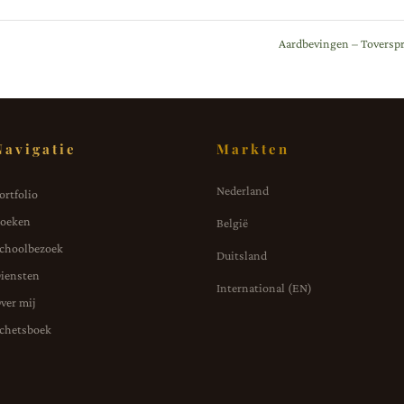
Aardbevingen – Toversp
Navigatie
Markten
Nederland
ortfolio
oeken
België
choolbezoek
Duitsland
iensten
International (EN)
ver mij
chetsboek