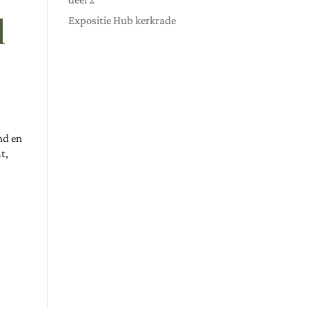
l
Expositie Hub kerkrade
nd en
t,