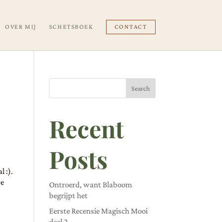
OVER MIJ
SCHETSBOEK
CONTACT
Search
Recent
Posts
l :).
De
Ontroerd, want Blaboom
begrijpt het
Eerste Recensie Magisch Mooi
deel 2