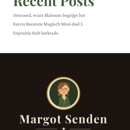
Recent Posts
Ontroerd, want Blaboom begrijpt het
Eerste Recensie Magisch Mooi deel 2
Expositie Hub kerkrade